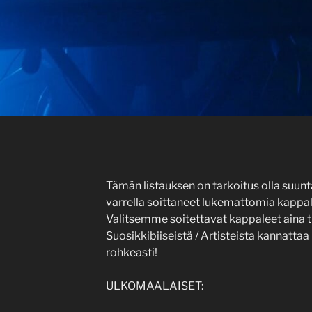
Tämän listauksen on tarkoitus olla suu
varrella soittaneet lukemattomia kappale
Valitsemme soitettavat kappaleet aina 
Suosikkibiiseistä / Artisteista kannattaa 
rohkeasti!
ULKOMAALAISET: