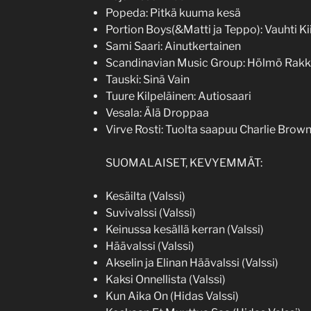
Popeda: Pitkä kuuma kesä
Portion Boys(&Matti ja Teppo): Vauhti Ki
Sami Saari: Ainutkertainen
Scandinavian Music Group: Hölmö Rak
Tauski: Sinä Vain
Tuure Kilpeläinen: Autiosaari
Vesala: Älä Droppaa
Virve Rosti: Tuolta saapuu Charlie Brow
SUOMALAISET, KEVYEMMÄT:
Kesäilta (Valssi)
Suvivalssi (Valssi)
Keinussa kesällä kerran (Valssi)
Häävalssi (Valssi)
Akselin ja Elinan Häävalssi (Valssi)
Kaksi Onnellista (Valssi)
Kun Aika On (Hidas Valssi)