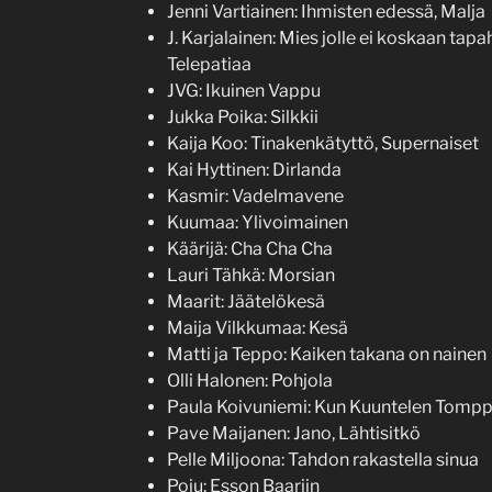
Jenni Vartiainen: Ihmisten edessä, Malja
J. Karjalainen: Mies jolle ei koskaan ta
Telepatiaa
JVG: Ikuinen Vappu
Jukka Poika: Silkkii
Kaija Koo: Tinakenkätyttö, Supernaiset
Kai Hyttinen: Dirlanda
Kasmir: Vadelmavene
Kuumaa: Ylivoimainen
Käärijä: Cha Cha Cha
Lauri Tähkä: Morsian
Maarit: Jäätelökesä
Maija Vilkkumaa: Kesä
Matti ja Teppo: Kaiken takana on nainen
Olli Halonen: Pohjola
Paula Koivuniemi: Kun Kuuntelen Tomp
Pave Maijanen: Jano, Lähtisitkö
Pelle Miljoona: Tahdon rakastella sinua
Poju: Esson Baariin