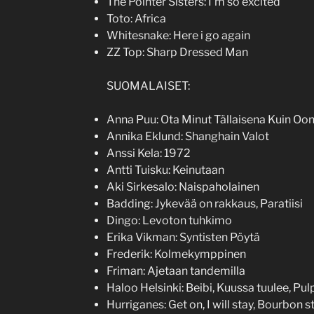
The Pointer Sisters: I’m so excited
Toto: Africa
Whitesnake: Here i go again
ZZ Top: Sharp Dressed Man
SUOMALAISET:
Anna Puu: Ota Minut Tällaisena Kuin Oo
Annika Eklund: Shanghain Valot
Anssi Kela: 1972
Antti Tuisku: Keinutaan
Aki Sirkesalo: Naispaholainen
Badding: Jykevää on rakkaus, Paratiisi
Dingo: Levoton tuhkimo
Erika Vikman: Syntisten Pöytä
Frederik: Kolmekymppinen
Friman: Ajetaan tandemilla
Haloo Helsinki: Beibi, Kuussa tuulee, Pul
Hurriganes: Get on, I will stay, Bourbon s