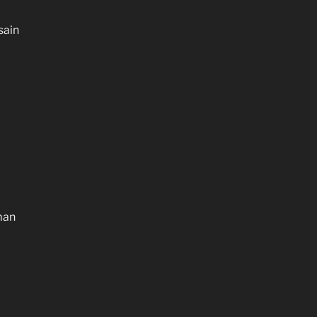
sain
man