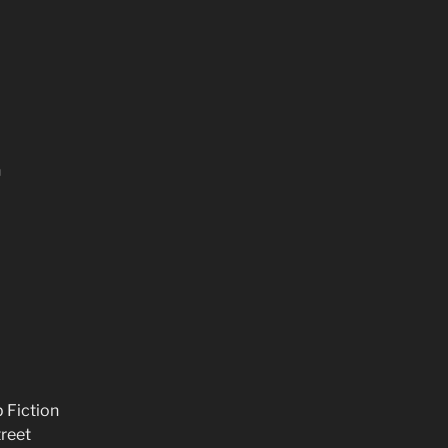
n
p Fiction
treet