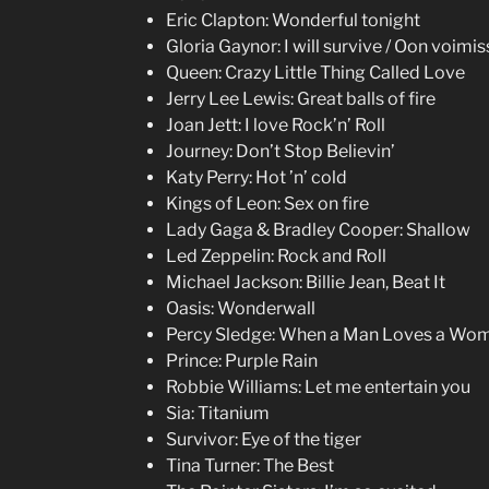
Eric Clapton: Wonderful tonight
Gloria Gaynor: I will survive / Oon voimis
Queen: Crazy Little Thing Called Love
Jerry Lee Lewis: Great balls of fire
Joan Jett: I love Rock’n’ Roll
Journey: Don’t Stop Believin’
Katy Perry: Hot ’n’ cold
Kings of Leon: Sex on fire
Lady Gaga & Bradley Cooper: Shallow
Led Zeppelin: Rock and Roll
Michael Jackson: Billie Jean, Beat It
Oasis: Wonderwall
Percy Sledge: When a Man Loves a Wo
Prince: Purple Rain
Robbie Williams: Let me entertain you
Sia: Titanium
Survivor: Eye of the tiger
Tina Turner: The Best