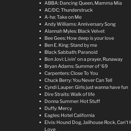
ABBA: Dancing Queen, Mamma Mia
AC/DC: Thunderstruck
A-ha: Take on Me
Andy Williams: Anniversary Song
Alannah Myles: Black Velvet
Bee Gees: How deep is your love
Ben E. King: Stand by me
Black Sabbath: Paranoid
Bon Jovi: Livin’ on a prayer, Runaway
Bryan Adams: Summer of ‘69
Carpenters: Close To You
Chuck Berry: You Never Can Tell
Cyndi Lauper: Girls just wanna have fun
Dire Straits: Walk of life
Donna Summer: Hot Stuff
Duffy: Mercy
Eagles: Hotel California
Elvis: Hound Dog, Jailhouse Rock, Can’t H
Love