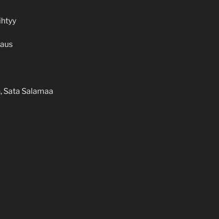
ihtyy
kaus
n, Sata Salamaa